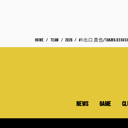
HOME
TEAM
2026
#1 出口 貴也/Takaya DEGUCH
NEWS
GAME
CL