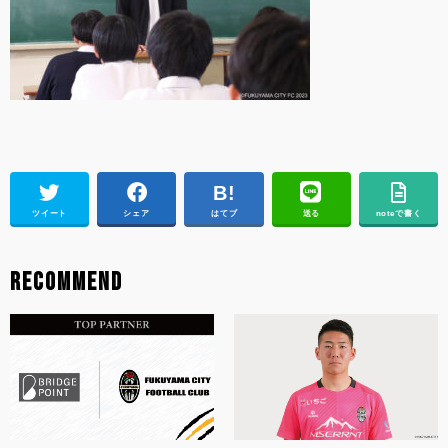
ツイート
シェア
はてブ
送る
noteで書く
RECOMMEND