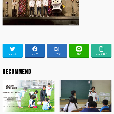
ツイート
シェア
はてブ
送る
noteで書く
RECOMMEND