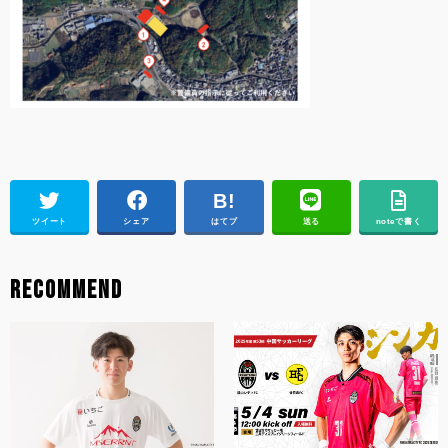
ツイート
シェア
はてブ
送る
noteで書く
RECOMMEND