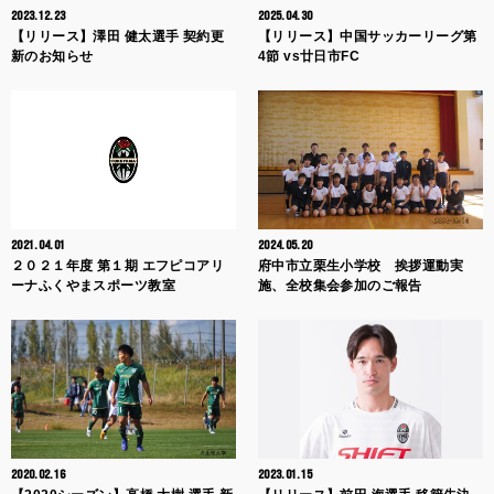
2023.12.23
2025.04.30
【リリース】澤田 健太選手 契約更
【リリース】中国サッカーリーグ第
新のお知らせ
4節 vs廿日市FC
2021.04.01
2024.05.20
２０２１年度 第１期 エフピコアリ
府中市立栗生小学校 挨拶運動実
ーナふくやまスポーツ教室
施、全校集会参加のご報告
2020.02.16
2023.01.15