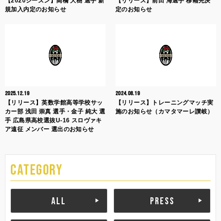
【2020シーズン】高橋 大樹 選手 新
【リリース】前田 海選手 移籍先決
規加入内定のお知らせ
定のお知らせ
2025.12.19
2024.08.19
【リリース】英数学館高等学校サッ
【リリース】トレーニングマッチ実
カー部 浅田 崇真 選手・金子 純大 選
施のお知らせ（カマタマーレ讃岐）
手 広島県高校選抜U-16 スロヴァキ
ア遠征 メンバー 選出のお知らせ
CATEGORY
ALL
PRESS