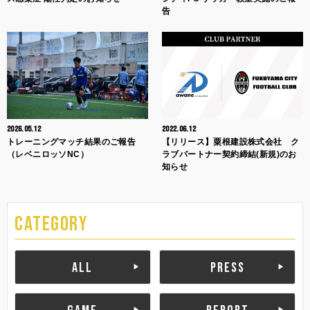
告
2026.05.12
2022.06.12
トレーニングマッチ結果のご報告
【リリース】粟根建設株式会社 ク
（レベニロッソNC）
ラブパートナー契約締結(新規)のお
知らせ
CATEGORY
ALL
PRESS