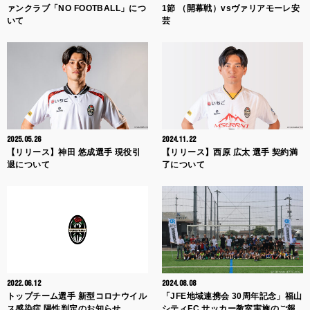
ァンクラブ「NO FOOTBALL」につ
1節 （開幕戦）vsヴァリアモーレ安
いて
芸
2025.05.26
2024.11.22
【リリース】神田 悠成選手 現役引
【リリース】西原 広太 選手 契約満
退について
了について
2022.06.12
2024.08.08
トップチーム選手 新型コロナウイル
「JFE地域連携会 30周年記念」福山
ス感染症 陽性判定のお知らせ
シティFC サッカー教室実施のご報