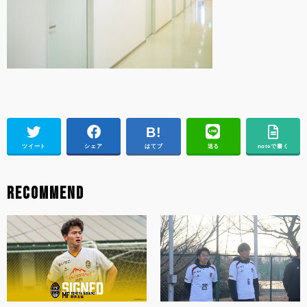
ツイート
シェア
はてブ
送る
noteで書く
RECOMMEND