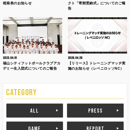
程発表のお知らせ
クト「寄附受納式」についてのご報
告
2023.04.01
2026.04.29
福山シティフットボールクラブアカ
【リリース】トレーニングマッチ実
デミー生入団式についてのご報告
施のお知らせ（レベニロッソNC）
CATEGORY
ALL
PRESS
GAME
REPORT