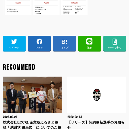
ツイート
シェア
はてブ
送る
noteで書く
RECOMMEND
2023.09.21
2022.02.14
株式会社ECC様 企業版ふるさと納
【リリース】契約更新選手のお知ら
税「感謝状 贈呈式」についてのご報
せ