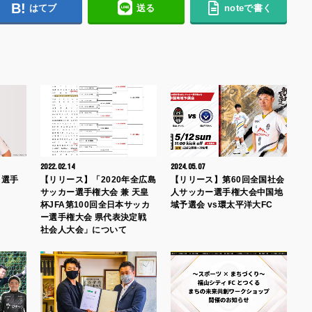
はてブ
送る
noteで書く
2022.02.14
2024.05.07
 選手
【リリース】「2020年全広島
【リリース】第60回全国社会
サッカー選手権大会 兼 天皇
人サッカー選手権大会中国地
杯JFA第100回全日本サッカ
域予選会 vs環太平洋大FC
ー選手権大会 県代表決定戦
社会人大会」について