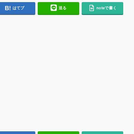
はてブ
送る
noteで書く