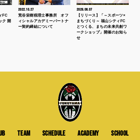
2022.10.27
2026.08.07
ィFC
荒谷栄樹税理士事務所 オフ
【リリース】「～スポーツ×
ック 開
ィシャルアカデミーパートナ
まちづくり～ 福山シティFC
ー契約締結について
とつくる、まちの未来共創ワ
ークショップ」開催のお知ら
せ
UB
TEAM
SCHEDULE
ACADEMY
SCHOOL