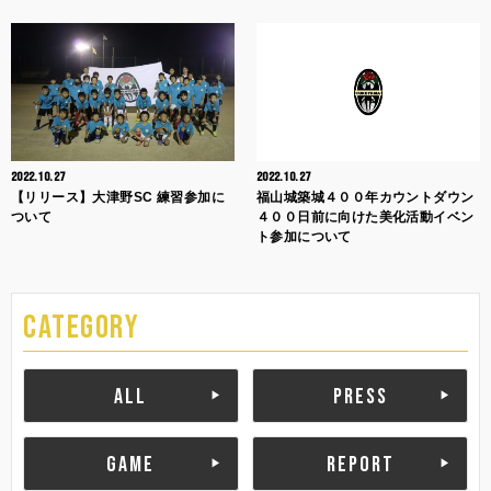
2022.10.27
2022.10.27
【リリース】大津野SC 練習参加に
福山城築城４００年カウントダウン
ついて
４００日前に向けた美化活動イベン
ト参加について
CATEGORY
ALL
PRESS
GAME
REPORT