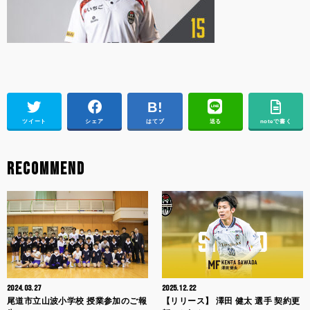
ツイート
シェア
はてブ
送る
noteで書く
RECOMMEND
2024.03.27
2025.12.22
尾道市立山波小学校 授業参加のご報
【リリース】 澤田 健太 選手 契約更