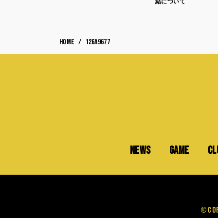
結について
HOME
126A9677
NEWS
GAME
CL
©Cop