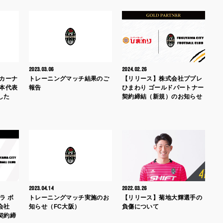
2023.03.06
2024.02.26
ッカーナ
トレーニングマッチ結果のご
【リリース】株式会社ププレ
岡本代表
報告
ひまわり ゴールドパートナー
した
契約締結（新規）のお知らせ
2023.04.14
2022.03.26
ラ ボ
トレーニングマッチ実施のお
【リリース】菊地大輝選手の
式会社
知らせ（FC大阪）
負傷について
契約締