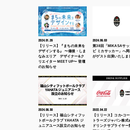
2024.01.26
2024.06.03
【リリース】『まちの未来を
第38回「MIKASAサ
デザインする』 〜備後・しま
ビ ミカサッカー」へ
なみエリア デザイナー&ク
がゲスト出演いたしま
リエイター MEET UP〜 登壇
のお知らせ
2024.06.30
2022.04.22
【リリース】福山シティフッ
【リリース】コカ•コー
トボールクラブ YAHATA ジ
トラーズジャパン株
ュニアユース設立のお知らせ
ドリンクサプライヤー