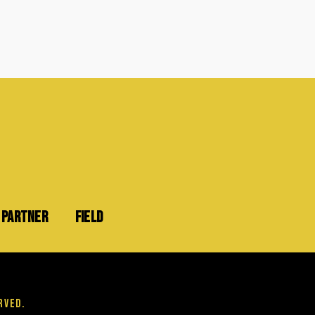
PARTNER
FIELD
rved.