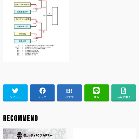
ツイート
シェア
はてブ
送る
noteで書く
RECOMMEND