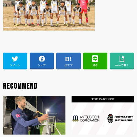
ツイート
シェア
はてブ
送る
noteで書く
RECOMMEND