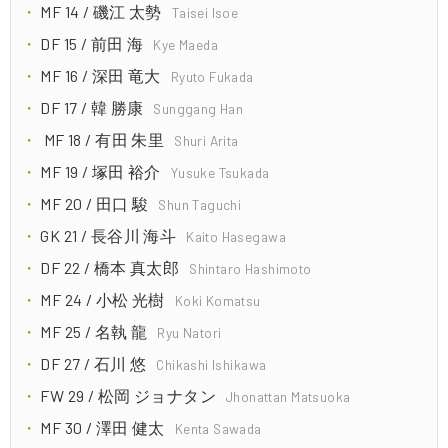
MF 14 / 磯江 太勢
Taisei Isoe
DF 15 / 前田 海
Kye Maeda
MF 16 / 深田 竜大
Ryuto Fukada
DF 17 / 韓 勝康
Sunggang Han
MF 18 / 有田 朱里
Shuri Arita
MF 19 / 塚田 裕介
Yusuke Tsukada
MF 20 / 田口 駿
Shun Taguchi
GK 21 / 長谷川 海斗
Kaito Hasegawa
DF 22 / 橋本 真太郎
Shintaro Hashimoto
MF 24 / 小松 光樹
Koki Komatsu
MF 25 / 名執 龍
Ryu Natori
DF 27 / 石川 悠
Chikashi Ishikawa
FW 29 / 松岡 ジョナタン
Jhonattan Matsuoka
MF 30 / 澤田 健太
Kenta Sawada