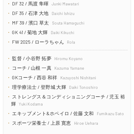
DF 32 / 馬渡 隼暉
Junki Mawatari
DF 35 / 石津 大地
Daichi Ishizu
MF 39 / 濱口 草太
Souta Hamaguchi
GK 41 / 菊地 大輝
Daiki Kikuchi
FW 2025 / ローラちゃん
Rola
監督 / 小谷野 拓夢
Hiromu Koyano
コーチ / 山根 一真
Kazuma Yamane
GKコーチ / 西谷 和祥
Kazuyoshi Nishitani
理学療法士 / 登野城 大輝
Daiki Tonoshiro
ストレングス＆コンディショニングコーチ / 児玉 裕
輝
Yuki Kodama
エキップメント&ホペイロ / 佐藤 文和
Fumikazu Sato
スポーツ栄養士 / 上原 寛恵
Hiroe Uehara