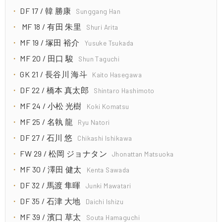
DF 17 / 韓 勝康
Sunggang Han
MF 18 / 有田 朱里
Shuri Arita
MF 19 / 塚田 裕介
Yusuke Tsukada
MF 20 / 田口 駿
Shun Taguchi
GK 21 / 長谷川 海斗
Kaito Hasegawa
DF 22 / 橋本 真太郎
Shintaro Hashimoto
MF 24 / 小松 光樹
Koki Komatsu
MF 25 / 名執 龍
Ryu Natori
DF 27 / 石川 悠
Chikashi Ishikawa
FW 29 / 松岡 ジョナタン
Jhonattan Matsuoka
MF 30 / 澤田 健太
Kenta Sawada
DF 32 / 馬渡 隼暉
Junki Mawatari
DF 35 / 石津 大地
Daichi Ishizu
MF 39 / 濱口 草太
Souta Hamaguchi