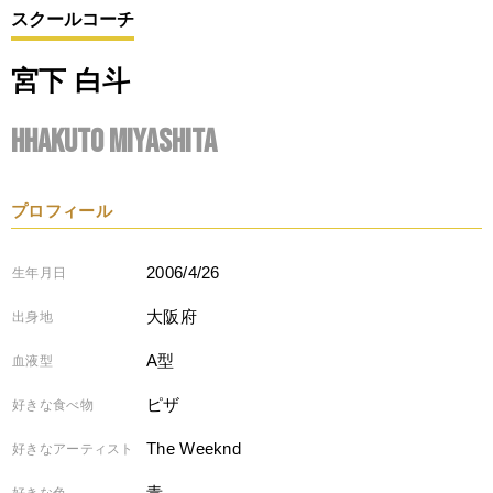
スクールコーチ
宮下 白斗
HHakuto Miyashita
プロフィール
2006/4/26
生年月日
大阪府
出身地
A型
血液型
ピザ
好きな食べ物
The Weeknd
好きなアーティスト
青
好きな色