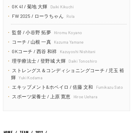
GK 41 / 菊地 大輝
Daiki Kikuchi
FW 2025 / ローラちゃん
Rola
監督 / 小谷野 拓夢
Hiromu Koyano
コーチ / 山根 一真
Kazuma Yamane
GKコーチ / 西谷 和祥
Kazuyoshi Nishitani
理学療法士 / 登野城 大輝
Daiki Tonoshiro
ストレングス＆コンディショニングコーチ / 児玉 裕
輝
Yuki Kodama
エキップメント&ホペイロ / 佐藤 文和
Fumikazu Sato
スポーツ栄養士 / 上原 寛恵
Hiroe Uehara
HOME
TEAM
2022