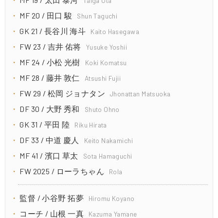
Taiga Ota
MF 20 / 田口 駿
Shun Taguchi
GK 21 / 長谷川 海斗
Kaito Hasegawa
FW 23 / 吉井 佑将
Yusuke Yoshii
MF 24 / 小松 光樹
Koki Komatsu
MF 28 / 藤井 敦仁
Atsushi Fujii
FW 29 / 松岡 ジョナタン
Jhonattan Matsuoka
DF 30 / 大野 秀和
Shuto Ohno
GK 31 / 平田 陸
Riku Hirata
DF 33 / 中道 慶人
Keito Nakamichi
MF 41 / 濱口 草太
Sota Hamaguchi
FW 2025 / ローラちゃん
Rola
監督 / 小谷野 拓夢
Hiromu Koyano
コーチ / 山根 一真
Kazuma Yamane