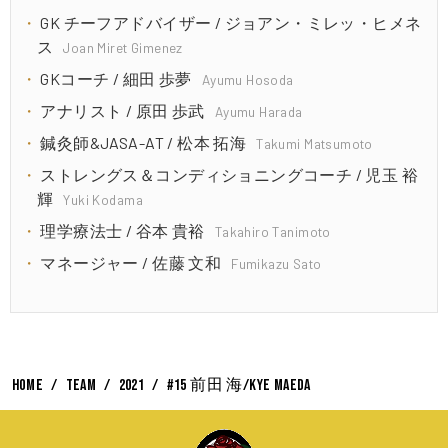
GK チーフアドバイザー / ジョアン・ミレッ・ヒメネ
ス
Joan Miret Gimenez
GKコーチ / 細田 歩夢
Ayumu Hosoda
アナリスト / 原田 歩武
Ayumu Harada
鍼灸師&JASA-AT / 松本 拓海
Takumi Matsumoto
ストレングス＆コンディショニングコーチ / 児玉 裕
輝
Yuki Kodama
理学療法士 / 谷本 貴裕
Takahiro Tanimoto
マネージャー / 佐藤 文和
Fumikazu Sato
HOME
TEAM
2021
#15 前田 海/Kye Maeda