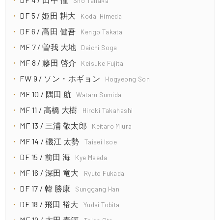
Sho Tanaka
DF 5 / 姫田 耕大
Kodai Himeda
DF 6 / 髙田 健吾
Kengo Takata
MF 7 / 曽我 大地
Daichi Soga
MF 8 / 藤田 啓介
Keisuke Fujita
FW 9 / ソン・ホギョン
Hogyeong Son
MF 10 / 隅田 航
Wataru Sumida
MF 11 / 高橋 大樹
Hiroki Takahashi
MF 13 / 三浦 敬太郎
Keitaro Miura
MF 14 / 磯江 太勢
Taisei Isoe
DF 15 / 前田 海
Kye Maeda
MF 16 / 深田 竜大
Ryuto Fukada
DF 17 / 韓 勝康
Sunggang Han
DF 18 / 飛田 裕大
Yudai Tobita
MF 19 / 太田 泰河