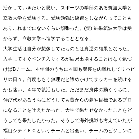
活かしていきたいと思い、スポーツの学部のある筑波大学と
立教大学を受験する。受験勉強は練習をしながらってことも
ありこれまでにないくらい頑張った。(笑) 結果筑波大学は受
からず、立教大学へ進学することとなる。
大学生活は自分が想像してたものとは真逆の結果となった。
入学してすぐベンチ入りするが結局出場することはなく気づ
けばBチーム。４年間のうちに４回も腿裏を肉離れしてリハビ
リの日々。何度ももう無理だと諦めかけてサッカーを続ける
かも迷い、４年で就活もした。ただまだ身体の動くうちに、
伸び代があるうちにどうしても昔からの夢や目標であるプロ
になることを叶えたかった。大学で果たせなかったことをど
うしても果たしたかった。そうして海外挑戦も考えていたが
福山シティＦＣというチームと出会い、チームのビジョンに