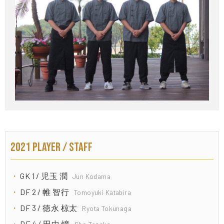
2021 PLAYER / STAFF
GK 1 / 児玉 潤
Jun Kodama
DF 2 / 帷 智行
Tomoyuki Katabira
DF 3 / 徳永 椋太
Ryota Tokunaga
DF 4 / 田中 憧