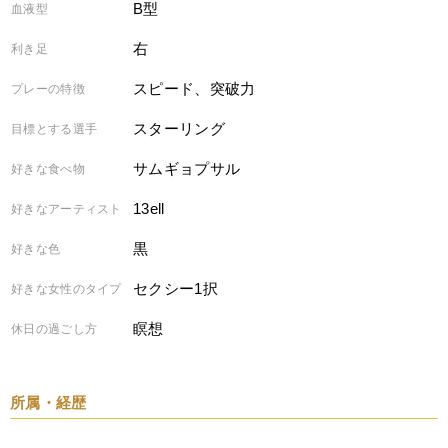
B型
血液型
右
利き足
スピード、突破力
プレーの特徴
スターリング
目標とする選手
サムギョプサル
好きな食べ物
13ell
好きなアーティスト
黒
好きな色
セクシー1択
好きな女性のタイプ
瞑想
休日の過ごし方
所属・経歴