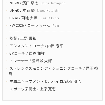
MF 39 / 濱口 草太
Souta Hamaguchi
DF 40 / 本石 捺
Natsu Motoishi
GK 41 / 菊地 大輝
Daiki Kikuchi
FW 2025 / ローラちゃん
Rola
監督 / 上野 展裕
アシスタントコーチ / 内田 陽平
GKコーチ / 西谷 和祥
トレーナー / 登野城 大輝
ストレングス＆コンディショニングコーチ / 児玉 裕
輝
主務エキップメント＆ホペイロ/武石 朋也
スポーツ栄養士 / 上原 寛恵