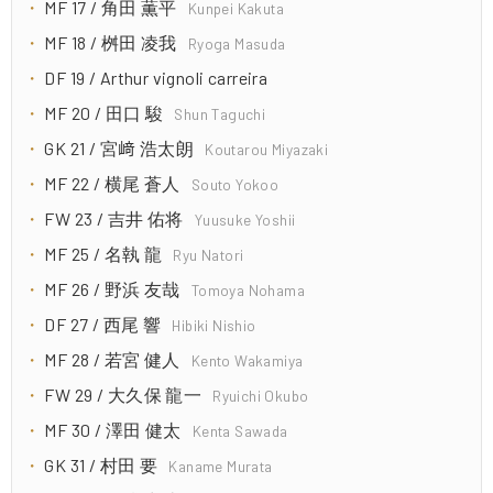
MF 17 / 角田 薫平
Kunpei Kakuta
MF 18 / 桝田 凌我
Ryoga Masuda
DF 19 / Arthur vignoli carreira
MF 20 / 田口 駿
Shun Taguchi
GK 21 / 宮﨑 浩太朗
Koutarou Miyazaki
MF 22 / 横尾 蒼人
Souto Yokoo
FW 23 / 吉井 佑将
Yuusuke Yoshii
MF 25 / 名執 龍
Ryu Natori
MF 26 / 野浜 友哉
Tomoya Nohama
DF 27 / 西尾 響
Hibiki Nishio
MF 28 / 若宮 健人
Kento Wakamiya
FW 29 / 大久保 龍一
Ryuichi Okubo
MF 30 / 澤田 健太
Kenta Sawada
GK 31 / 村田 要
Kaname Murata