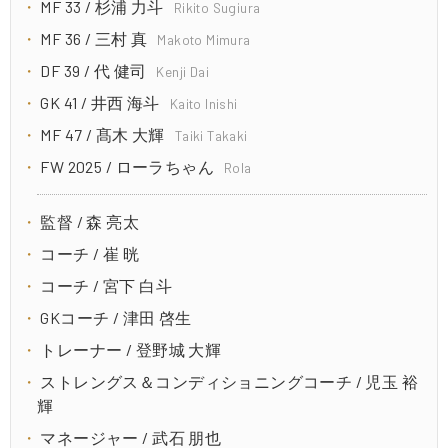
MF 33 / 杉浦 力斗
Rikito Sugiura
MF 36 / 三村 真
Makoto Mimura
DF 39 / 代 健司
Kenji Dai
GK 41 / 井西 海斗
Kaito Inishi
MF 47 / 髙木 大輝
Taiki Takaki
FW 2025 / ローラちゃん
Rola
監督 / 森 亮太
コーチ / 崔 晄
コーチ / 宮下 白斗
GKコーチ / 津田 啓生
トレーナー / 登野城 大輝
ストレングス＆コンディショニングコーチ / 児玉 裕
輝
マネージャー / 武石 朋也