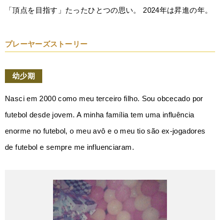
「頂点を目指す」たったひとつの思い。 2024年は昇進の年。
プレーヤーズストーリー
幼少期
Nasci em 2000 como meu terceiro filho. Sou obcecado por
futebol desde jovem. A minha família tem uma influência
enorme no futebol, o meu avô e o meu tio são ex-jogadores
de futebol e sempre me influenciaram.