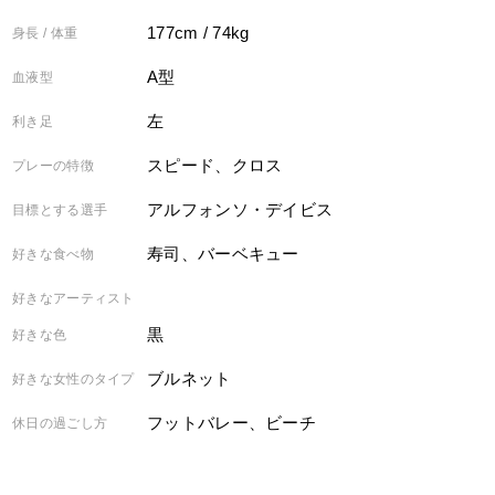
177cm / 74kg
身長 / 体重
A型
血液型
左
利き足
スピード、クロス
プレーの特徴
アルフォンソ・デイビス
目標とする選手
寿司、バーベキュー
好きな食べ物
好きなアーティスト
黒
好きな色
ブルネット
好きな女性のタイプ
フットバレー、ビーチ
休日の過ごし方