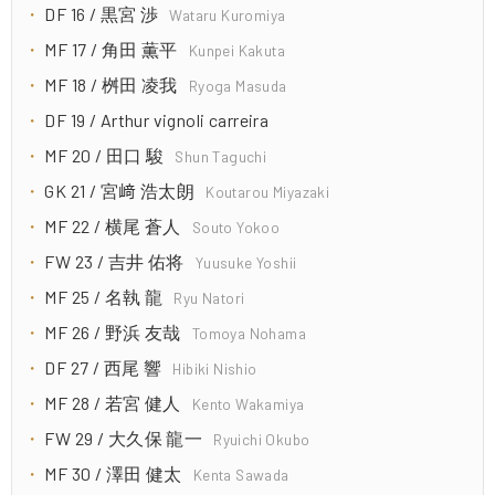
DF 16 / 黒宮 渉
Wataru Kuromiya
MF 17 / 角田 薫平
Kunpei Kakuta
MF 18 / 桝田 凌我
Ryoga Masuda
DF 19 / Arthur vignoli carreira
MF 20 / 田口 駿
Shun Taguchi
GK 21 / 宮﨑 浩太朗
Koutarou Miyazaki
MF 22 / 横尾 蒼人
Souto Yokoo
FW 23 / 吉井 佑将
Yuusuke Yoshii
MF 25 / 名執 龍
Ryu Natori
MF 26 / 野浜 友哉
Tomoya Nohama
DF 27 / 西尾 響
Hibiki Nishio
MF 28 / 若宮 健人
Kento Wakamiya
FW 29 / 大久保 龍一
Ryuichi Okubo
MF 30 / 澤田 健太
Kenta Sawada