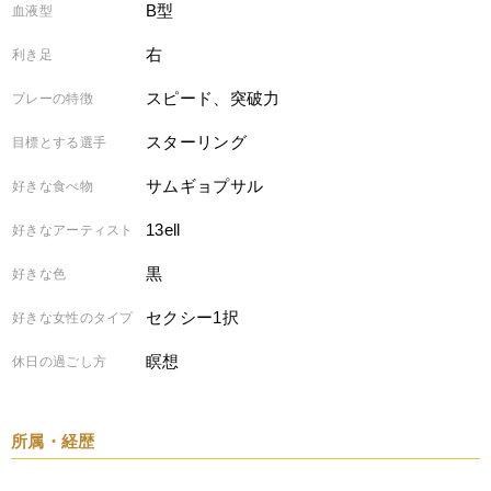
B型
血液型
右
利き足
スピード、突破力
プレーの特徴
スターリング
目標とする選手
サムギョプサル
好きな食べ物
13ell
好きなアーティスト
黒
好きな色
セクシー1択
好きな女性のタイプ
瞑想
休日の過ごし方
所属・経歴