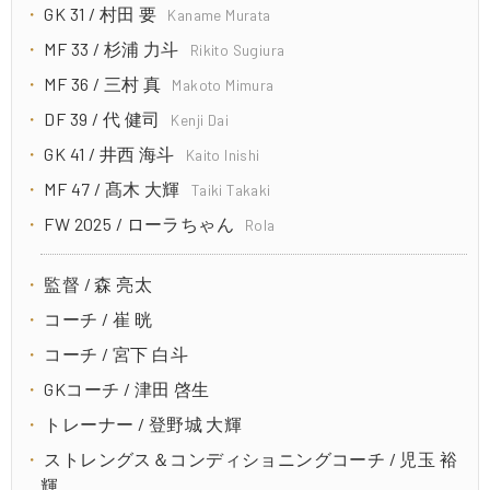
GK 31 / 村田 要
Kaname Murata
MF 33 / 杉浦 力斗
Rikito Sugiura
MF 36 / 三村 真
Makoto Mimura
DF 39 / 代 健司
Kenji Dai
GK 41 / 井西 海斗
Kaito Inishi
MF 47 / 髙木 大輝
Taiki Takaki
FW 2025 / ローラちゃん
Rola
監督 / 森 亮太
コーチ / 崔 晄
コーチ / 宮下 白斗
GKコーチ / 津田 啓生
トレーナー / 登野城 大輝
ストレングス＆コンディショニングコーチ / 児玉 裕
輝