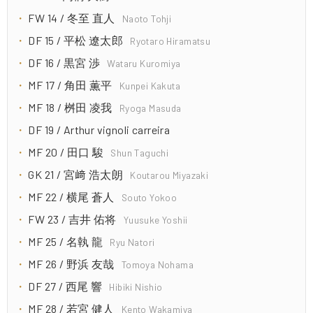
FW 14 / 冬至 直人
Naoto Tohji
DF 15 / 平松 遼太郎
Ryotaro Hiramatsu
DF 16 / 黒宮 渉
Wataru Kuromiya
MF 17 / 角田 薫平
Kunpei Kakuta
MF 18 / 桝田 凌我
Ryoga Masuda
DF 19 / Arthur vignoli carreira
MF 20 / 田口 駿
Shun Taguchi
GK 21 / 宮﨑 浩太朗
Koutarou Miyazaki
MF 22 / 横尾 蒼人
Souto Yokoo
FW 23 / 吉井 佑将
Yuusuke Yoshii
MF 25 / 名執 龍
Ryu Natori
MF 26 / 野浜 友哉
Tomoya Nohama
DF 27 / 西尾 響
Hibiki Nishio
MF 28 / 若宮 健人
Kento Wakamiya