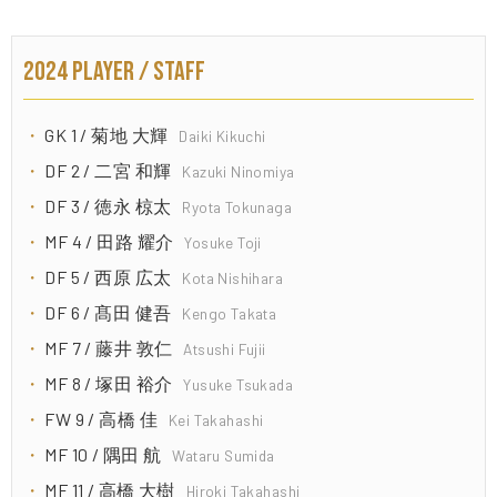
2024 PLAYER / STAFF
GK 1 / 菊地 大輝
Daiki Kikuchi
DF 2 / 二宮 和輝
Kazuki Ninomiya
DF 3 / 徳永 椋太
Ryota Tokunaga
MF 4 / 田路 耀介
Yosuke Toji
DF 5 / 西原 広太
Kota Nishihara
DF 6 / 髙田 健吾
Kengo Takata
MF 7 / 藤井 敦仁
Atsushi Fujii
MF 8 / 塚田 裕介
Yusuke Tsukada
FW 9 / 高橋 佳
Kei Takahashi
MF 10 / 隅田 航
Wataru Sumida
MF 11 / 高橋 大樹
Hiroki Takahashi