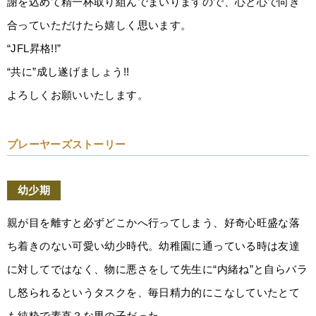
謝を込めて精一杯取り組んでまいりますので、心と心で向き
合っていただけたら嬉しく思います。
“JFL昇格!!”
“共に”成し遂げましょう!!
よろしくお願いいたします。
プレーヤーズストーリー
幼少期
親が目を離すと必ずどこかへ行ってしまう、好奇心旺盛な落
ち着きのない可愛い幼少時代。幼稚園に通っている時は友達
に対してではなく、物に悪さをして先生に“内緒ね”と自らバラ
し怒られるというタスクを、毎日精力的にこなしていたとて
も純粋で素直？な男の子だった。