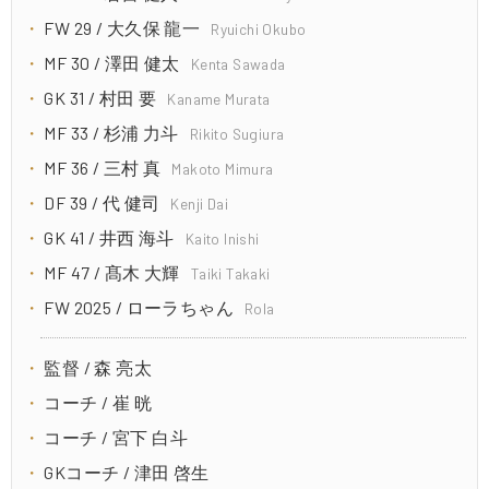
FW 29 / 大久保 龍一
Ryuichi Okubo
MF 30 / 澤田 健太
Kenta Sawada
GK 31 / 村田 要
Kaname Murata
MF 33 / 杉浦 力斗
Rikito Sugiura
MF 36 / 三村 真
Makoto Mimura
DF 39 / 代 健司
Kenji Dai
GK 41 / 井西 海斗
Kaito Inishi
MF 47 / 髙木 大輝
Taiki Takaki
FW 2025 / ローラちゃん
Rola
監督 / 森 亮太
コーチ / 崔 晄
コーチ / 宮下 白斗
GKコーチ / 津田 啓生