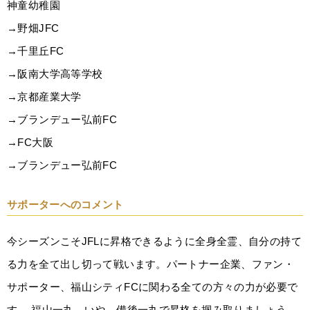
神童幼稚園
→野畑JFC
→千里丘FC
→阪南大学高等学校
→京都産業大学
→ブランデュー弘前FC
→FC大阪
→ブランデュー弘前FC
サポーターへのコメント
今シーズンこそJFLに昇格できるように全身全霊、自分の持て
る力を全て出し切って戦います。パートナー企業、ファン・
サポーター、福山シティFCに関わる全ての方々の力が必要で
す。 福山一丸、いや、備後一丸で昇格を掴み取りましょう。