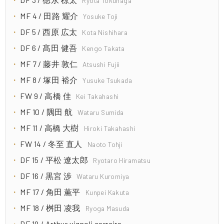
Ryota Tokunaga
MF 4 / 田路 耀介
Yosuke Toji
DF 5 / 西原 広太
Kota Nishihara
DF 6 / 髙田 健吾
Kengo Takata
MF 7 / 藤井 敦仁
Atsushi Fujii
MF 8 / 塚田 裕介
Yusuke Tsukada
FW 9 / 高橋 佳
Kei Takahashi
MF 10 / 隅田 航
Wataru Sumida
MF 11 / 高橋 大樹
Hiroki Takahashi
FW 14 / 冬至 直人
Naoto Tohji
DF 15 / 平松 遼太郎
Ryotaro Hiramatsu
DF 16 / 黒宮 渉
Wataru Kuromiya
MF 17 / 角田 薫平
Kunpei Kakuta
MF 18 / 桝田 凌我
Ryoga Masuda
DF 19 / Arthur vignoli carreira