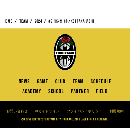
HOME
TEAM
2024
#9 高橋 佳/Kei Takahashi
NEWS
GAME
CLUB
TEAM
SCHEDULE
ACADEMY
SCHOOL
PARTNER
FIELD
お問い合わせ
VIガイドライン
プライバシーポリシー
利用規約
©Copyright2020 FUKUYAMA CITY FOOTBALL CLUB . All Rights Reserved.