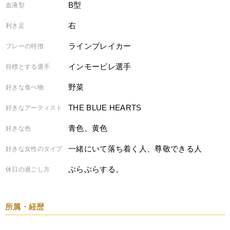
B型
血液型
右
利き足
ラインブレイカー
プレーの特徴
インモービレ選手
目標とする選手
野菜
好きな食べ物
THE BLUE HEARTS
好きなアーティスト
青色、黄色
好きな色
一緒にいて落ち着く人、尊敬できる人
好きな女性のタイプ
ぶらぶらする。
休日の過ごし方
所属・経歴