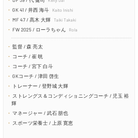
Kenji Dai
GK 41 / 井西 海斗
Kaito Inishi
MF 47 / 髙木 大輝
Taiki Takaki
FW 2025 / ローラちゃん
Rola
監督 / 森 亮太
コーチ / 崔 晄
コーチ / 宮下 白斗
GKコーチ / 津田 啓生
トレーナー / 登野城 大輝
ストレングス＆コンディショニングコーチ / 児玉 裕
輝
マネージャー / 武石 朋也
スポーツ栄養士 / 上原 寛恵