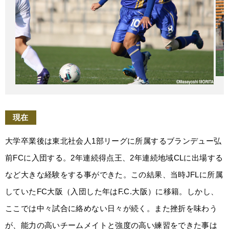
現在
大学卒業後は東北社会人1部リーグに所属するブランデュー弘
前FCに入団する。2年連続得点王、2年連続地域CLに出場する
など大きな経験をする事ができた。この結果、当時JFLに所属
していたFC大阪（入団した年はF.C.大阪）に移籍。しかし、
ここでは中々試合に絡めない日々が続く。また挫折を味わう
が、能力の高いチームメイトと強度の高い練習をできた事は