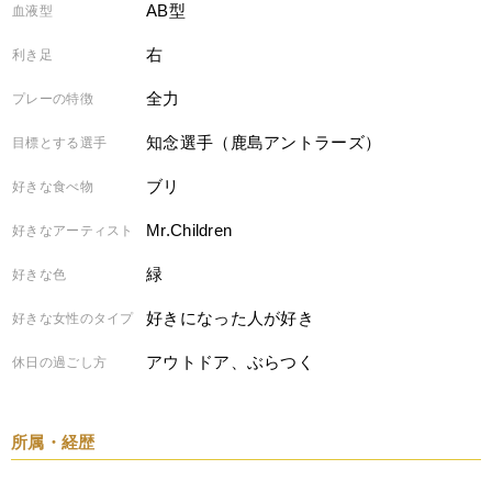
AB型
血液型
右
利き足
全力
プレーの特徴
知念選手（鹿島アントラーズ）
目標とする選手
ブリ
好きな食べ物
Mr.Children
好きなアーティスト
緑
好きな色
好きになった人が好き
好きな女性のタイプ
アウトドア、ぶらつく
休日の過ごし方
所属・経歴