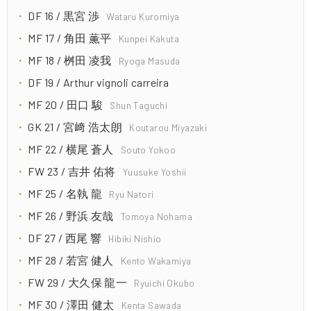
DF 16 / 黒宮 渉
Wataru Kuromiya
MF 17 / 角田 薫平
Kunpei Kakuta
MF 18 / 桝田 凌我
Ryoga Masuda
DF 19 / Arthur vignoli carreira
MF 20 / 田口 駿
Shun Taguchi
GK 21 / 宮﨑 浩太朗
Koutarou Miyazaki
MF 22 / 横尾 蒼人
Souto Yokoo
FW 23 / 吉井 佑将
Yuusuke Yoshii
MF 25 / 名執 龍
Ryu Natori
MF 26 / 野浜 友哉
Tomoya Nohama
DF 27 / 西尾 響
Hibiki Nishio
MF 28 / 若宮 健人
Kento Wakamiya
FW 29 / 大久保 龍一
Ryuichi Okubo
MF 30 / 澤田 健太
Kenta Sawada