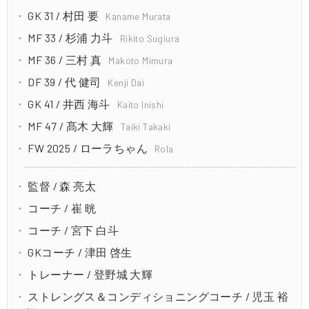
GK 31 / 村田 要
Kaname Murata
MF 33 / 杉浦 力斗
Rikito Sugiura
MF 36 / 三村 真
Makoto Mimura
DF 39 / 代 健司
Kenji Dai
GK 41 / 井西 海斗
Kaito Inishi
MF 47 / 髙木 大輝
Taiki Takaki
FW 2025 / ローラちゃん
Rola
監督 / 森 亮太
コーチ / 崔 晄
コーチ / 宮下 白斗
GKコーチ / 津田 啓生
トレーナー / 登野城 大輝
ストレングス＆コンディショニングコーチ / 児玉 裕