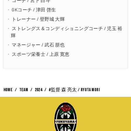
コーチ / 宮下 白斗
GKコーチ / 津田 啓生
トレーナー / 登野城 大輝
ストレングス＆コンディショニングコーチ / 児玉 裕
輝
マネージャー / 武石 朋也
スポーツ栄養士 / 上原 寛恵
HOME
TEAM
2024
#監督 森 亮太 / Ryota Mori