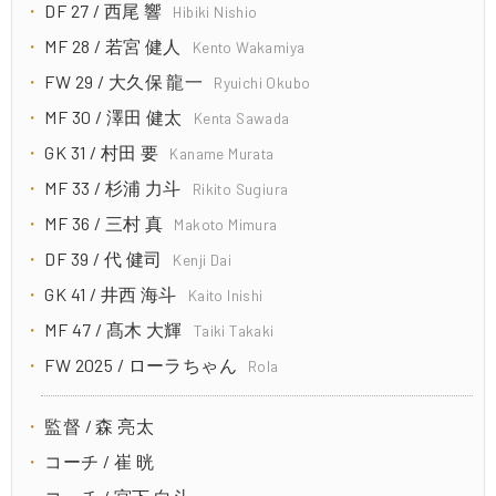
DF 27 / 西尾 響
Hibiki Nishio
MF 28 / 若宮 健人
Kento Wakamiya
FW 29 / 大久保 龍一
Ryuichi Okubo
MF 30 / 澤田 健太
Kenta Sawada
GK 31 / 村田 要
Kaname Murata
MF 33 / 杉浦 力斗
Rikito Sugiura
MF 36 / 三村 真
Makoto Mimura
DF 39 / 代 健司
Kenji Dai
GK 41 / 井西 海斗
Kaito Inishi
MF 47 / 髙木 大輝
Taiki Takaki
FW 2025 / ローラちゃん
Rola
監督 / 森 亮太
コーチ / 崔 晄