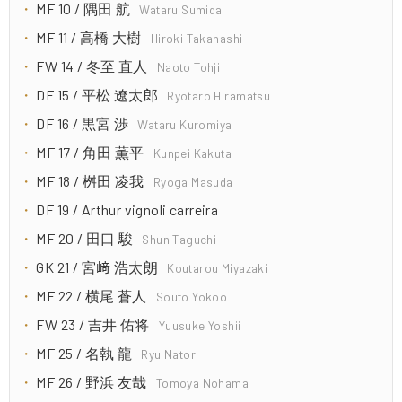
MF 10 / 隅田 航
Wataru Sumida
MF 11 / 高橋 大樹
Hiroki Takahashi
FW 14 / 冬至 直人
Naoto Tohji
DF 15 / 平松 遼太郎
Ryotaro Hiramatsu
DF 16 / 黒宮 渉
Wataru Kuromiya
MF 17 / 角田 薫平
Kunpei Kakuta
MF 18 / 桝田 凌我
Ryoga Masuda
DF 19 / Arthur vignoli carreira
MF 20 / 田口 駿
Shun Taguchi
GK 21 / 宮﨑 浩太朗
Koutarou Miyazaki
MF 22 / 横尾 蒼人
Souto Yokoo
FW 23 / 吉井 佑将
Yuusuke Yoshii
MF 25 / 名執 龍
Ryu Natori
MF 26 / 野浜 友哉
Tomoya Nohama