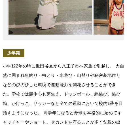
少年期
小学校2年の時に世田谷区から八王子市へ家族で引越し。 大自
然に囲まれ魚釣り・虫とり・水遊び・山登りや秘密基地作り
などのびのびした環境で運動能力を開花させることができ
た。学校では競争心も芽生え、ドッジボール、縄跳び、跳び
箱、かけっこ、サッカーなど全ての運動において校内1番を目
指すようになった。 高学年になると野球を本格的に始めてキ
ャッチャーやショート、セカンドを守ることが多く父親の出