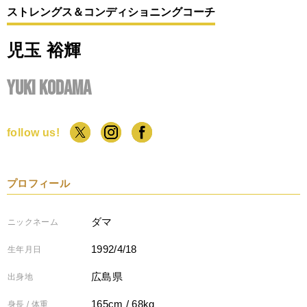
ストレングス＆コンディショニングコーチ
児玉 裕輝
Yuki Kodama
follow us!
プロフィール
ダマ
ニックネーム
1992/4/18
生年月日
広島県
出身地
165cm / 68kg
身長 / 体重