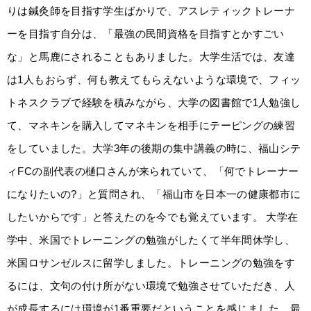
りは鍼灸師を目指す学生ばかりで、アスレティックトレーナ
ーを目指す自分は、「最強の民間資格を目指すとかすごい
な」と馬鹿にされることもありました。大学生活では、友達
は1人もおらず、何も教えてもらえないような環境で、フィッ
トネスクラブで経験を積みながら、大学の図書館で1人勉強し
て、マネキンを購入してマネキンを相手にテーピングの練習
をしていました。大学3年の後期の集中講義の時に、福山シテ
ィFCの副代表の樋口さんが来られていて、「何でトレーナー
になりたいの?」と質問され、「福山市を日本一の健康都市に
したいからです」と答えたのを今でも覚えています。 大学在
学中、米国でトレーニングの勉強がしたくて半年間休学し、
米国ロサンゼルスに留学しました。トレーニングの勉強をす
るには、文句の付け所がない環境で勉強させていただき、人
が成⻑するには環境が1番重要だということを感じました。最