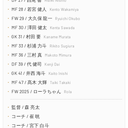
Hibiki Nishio
MF 28 / 若宮 健人
Kento Wakamiya
FW 29 / 大久保 龍一
Ryuichi Okubo
MF 30 / 澤田 健太
Kenta Sawada
GK 31 / 村田 要
Kaname Murata
MF 33 / 杉浦 力斗
Rikito Sugiura
MF 36 / 三村 真
Makoto Mimura
DF 39 / 代 健司
Kenji Dai
GK 41 / 井西 海斗
Kaito Inishi
MF 47 / 髙木 大輝
Taiki Takaki
FW 2025 / ローラちゃん
Rola
監督 / 森 亮太
コーチ / 崔 晄
コーチ / 宮下 白斗