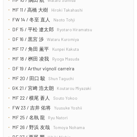
Wataru Sumida
MF 11 / 高橋 大樹
Hiroki Takahashi
FW 14 / 冬至 直人
Naoto Tohji
DF 15 / 平松 遼太郎
Ryotaro Hiramatsu
DF 16 / 黒宮 渉
Wataru Kuromiya
MF 17 / 角田 薫平
Kunpei Kakuta
MF 18 / 桝田 凌我
Ryoga Masuda
DF 19 / Arthur vignoli carreira
MF 20 / 田口 駿
Shun Taguchi
GK 21 / 宮﨑 浩太朗
Koutarou Miyazaki
MF 22 / 横尾 蒼人
Souto Yokoo
FW 23 / 吉井 佑将
Yuusuke Yoshii
MF 25 / 名執 龍
Ryu Natori
MF 26 / 野浜 友哉
Tomoya Nohama
DF 27 / 西尾 響